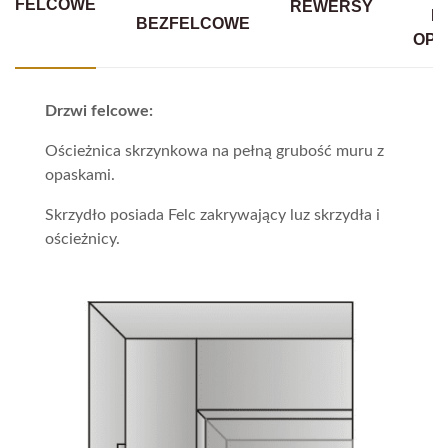
FELCOWE
REWERSY
B
BEZFELCOWE
OPA
Drzwi felcowe:
Ościeżnica skrzynkowa na pełną grubość muru z
opaskami.
Skrzydło posiada Felc zakrywający luz skrzydła i
ościeżnicy.