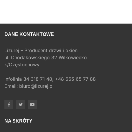
DANE KONTAKTOWE
Lizurej – Producent drzwi i okien
ul. Chodakowskiego 32 Wilkowiecko
k/Częstochowy
Infolinia
34 318 71 48,
+48 665 65 77 88
Email:
biuro@lizurej.pl
NA SKRÓTY