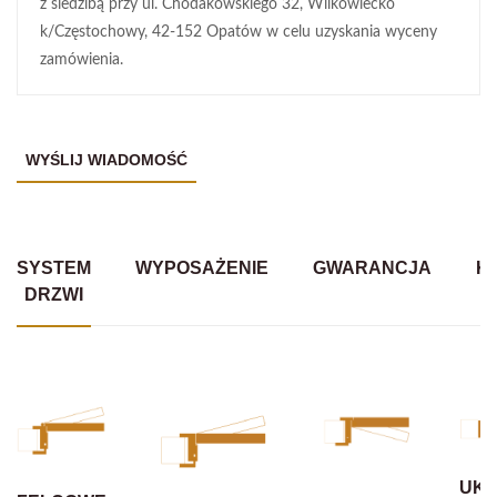
z siedzibą przy ul. Chodakowskiego 32, Wilkowiecko
k/Częstochowy, 42-152 Opatów w celu uzyskania wyceny
zamówienia.
SYSTEM
WYPOSAŻENIE
GWARANCJA
K
DRZWI
UKR