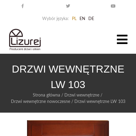
Wybór języka:
PL
EN
DE
DRZWI WEWNĘTRZNE
LW 103
Strona główna
/
Drzwi wewnętrzne
/
Drzwi wewnętrzne nowoczesne
/
Drzwi wewnętrzne LW 103