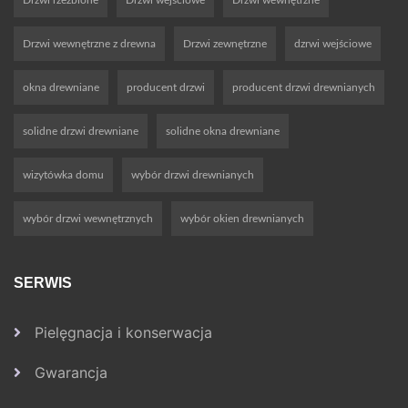
Drzwi rzeźbione
Drzwi wejściowe
Drzwi wewnętrzne
Drzwi wewnętrzne z drewna
Drzwi zewnętrzne
dzrwi wejściowe
okna drewniane
producent drzwi
producent drzwi drewnianych
solidne drzwi drewniane
solidne okna drewniane
wizytówka domu
wybór drzwi drewnianych
wybór drzwi wewnętrznych
wybór okien drewnianych
SERWIS
Pielęgnacja i konserwacja
Gwarancja