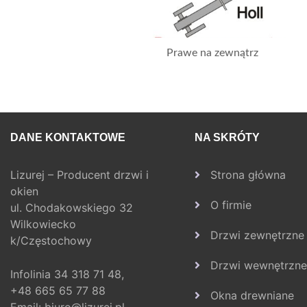
Prawe na zewnątrz
DANE KONTAKTOWE
NA SKRÓTY
Lizurej – Producent drzwi i
Strona główna
okien
O firmie
ul. Chodakowskiego 32
Wilkowiecko
Drzwi zewnętrzne
k/Częstochowy
Drzwi wewnętrzne
Infolinia
34 318 71 48,
+48 665 65 77 88
Okna drewniane
Email:
biuro@lizurej.pl