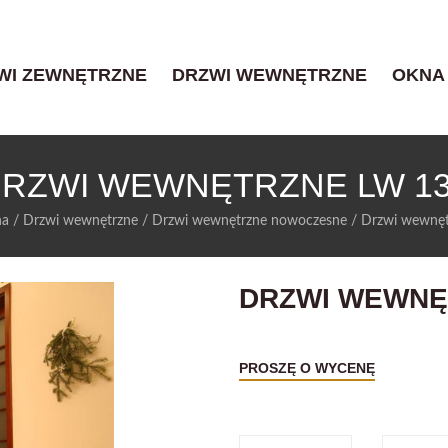
WI ZEWNĘTRZNE
DRZWI WEWNĘTRZNE
OKNA
RZWI WEWNĘTRZNE LW 1
na
/
Drzwi wewnętrzne
/
Drzwi wewnętrzne nowoczesne
/
Drzwi wewnę
DRZWI WEWNĘ
PROSZĘ O WYCENĘ