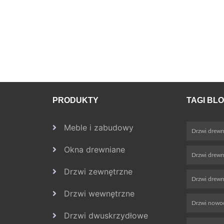
PRODUKTY
TAGI BL
Meble i zabudowy
Drzwi drewn
Okna drewniane
Drzwi drew
Drzwi zewnętrzne
Drzwi drewn
Drzwi wewnętrzne
Drzwi nowo
Drzwi dwuskrzydłowe