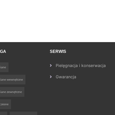
OGA
SERWIS
Pielęgnacja i konserwacja
iane
Gwarancja
niane wewnętrzne
iane zewnętrzne
czesne