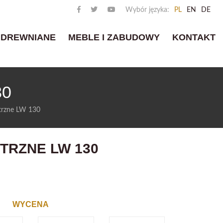
Wybór języka:
PL
EN
DE
 DREWNIANE
MEBLE I ZABUDOWY
KONTAKT
30
trzne LW 130
TRZNE LW 130
WYCENA