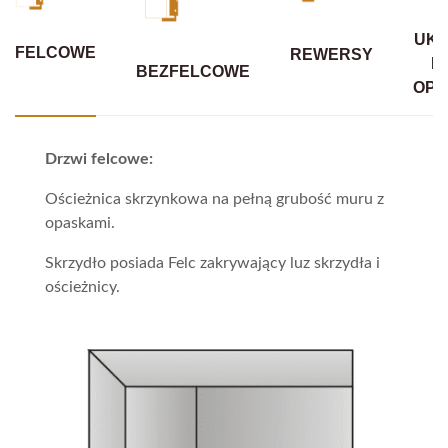
UKR
FELCOWE
REWERSY
B
BEZFELCOWE
OPA
Drzwi felcowe:
Ościeżnica skrzynkowa na pełną grubość muru z
opaskami.
Skrzydło posiada Felc zakrywający luz skrzydła i
ościeżnicy.