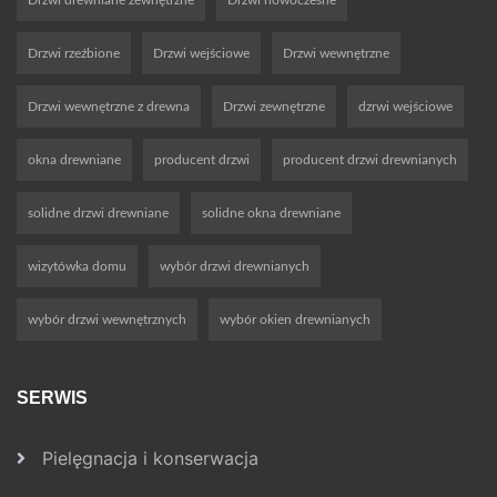
Drzwi drewniane zewnętrzne
Drzwi nowoczesne
Drzwi rzeźbione
Drzwi wejściowe
Drzwi wewnętrzne
Drzwi wewnętrzne z drewna
Drzwi zewnętrzne
dzrwi wejściowe
okna drewniane
producent drzwi
producent drzwi drewnianych
solidne drzwi drewniane
solidne okna drewniane
wizytówka domu
wybór drzwi drewnianych
wybór drzwi wewnętrznych
wybór okien drewnianych
SERWIS
Pielęgnacja i konserwacja