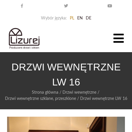
Wybór języka:
PL
EN
DE
DRZWI WEWNĘTRZNE
LW 16
Strona główna
/
Drzwi wewnętrzne
/
Drzwi wewnętrzne szklane, przeszklone
/
Drzwi wewnętrzne LW 16