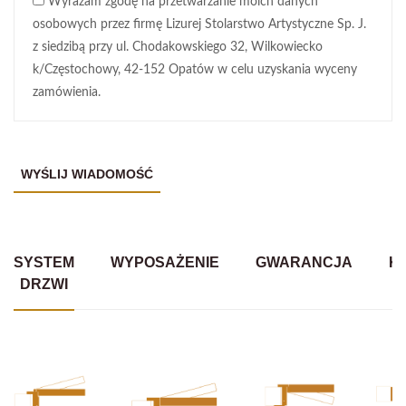
Wyrażam zgodę na przetwarzanie moich danych
osobowych przez firmę Lizurej Stolarstwo Artystyczne Sp. J.
z siedzibą przy ul. Chodakowskiego 32, Wilkowiecko
k/Częstochowy, 42-152 Opatów w celu uzyskania wyceny
zamówienia.
SYSTEM
WYPOSAŻENIE
GWARANCJA
K
DRZWI