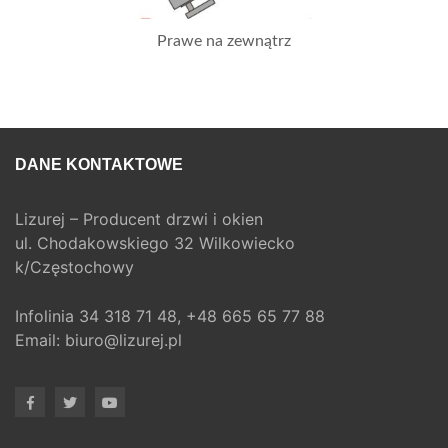
Prawe na zewnątrz
DANE KONTAKTOWE
Lizurej – Producent drzwi i okien
ul. Chodakowskiego 32 Wilkowiecko
k/Częstochowy
Infolinia
34 318 71 48,
+48 665 65 77 88
Email:
biuro@lizurej.pl