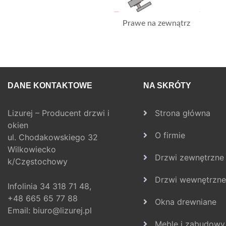
Prawe na zewnątrz
DANE KONTAKTOWE
NA SKRÓTY
Lizurej – Producent drzwi i
Strona główna
okien
O firmie
ul. Chodakowskiego 32
Wilkowiecko
Drzwi zewnętrzne
k/Częstochowy
Drzwi wewnętrzne
Infolinia
34 318 71 48,
+48 665 65 77 88
Okna drewniane
Email:
biuro@lizurej.pl
Meble i zabudowy