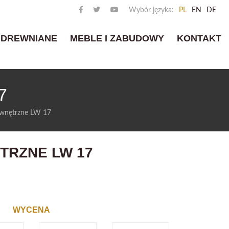
Wybór języka:
PL
EN
DE
 DREWNIANE
MEBLE I ZABUDOWY
KONTAKT
7
wnętrzne LW 17
TRZNE LW 17
WYCENA