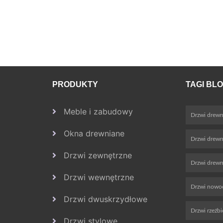
PRODUKTY
TAGI BL
Meble i zabudowy
Drzwi drewn
Okna drewniane
Drzwi drew
Drzwi zewnętrzne
Drzwi drewn
Drzwi wewnętrzne
Drzwi nowo
Drzwi dwuskrzydłowe
Drzwi rzeźb
Drzwi stylowe