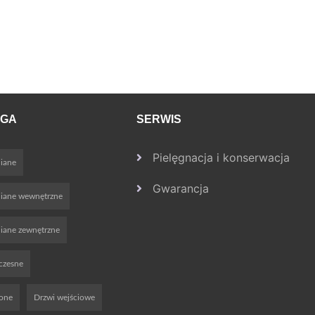
OGA
SERWIS
Pielęgnacja i konserwacja
iane
Gwarancja
niane wewnętrzne
iane zewnętrzne
czesne
ione
Drzwi wejściowe