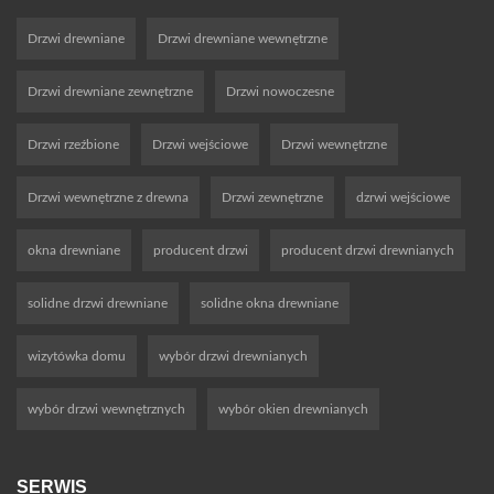
Drzwi drewniane
Drzwi drewniane wewnętrzne
Drzwi drewniane zewnętrzne
Drzwi nowoczesne
Drzwi rzeźbione
Drzwi wejściowe
Drzwi wewnętrzne
Drzwi wewnętrzne z drewna
Drzwi zewnętrzne
dzrwi wejściowe
okna drewniane
producent drzwi
producent drzwi drewnianych
solidne drzwi drewniane
solidne okna drewniane
wizytówka domu
wybór drzwi drewnianych
wybór drzwi wewnętrznych
wybór okien drewnianych
SERWIS