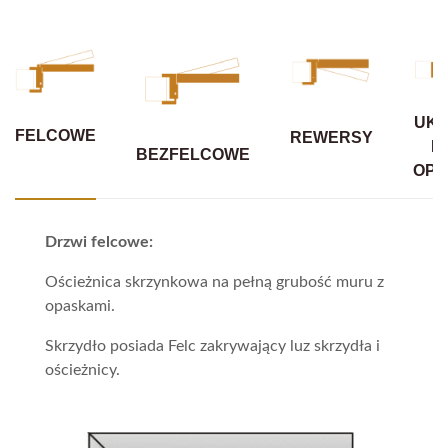
UKR
FELCOWE
REWERSY
B
BEZFELCOWE
OPA
Drzwi felcowe:
Ościeżnica skrzynkowa na pełną grubość muru z
opaskami.
Skrzydło posiada Felc zakrywający luz skrzydła i
ościeżnicy.