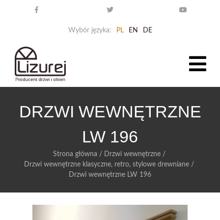
Wybór języka:
PL
EN
DE
DRZWI WEWNĘTRZNE
LW 196
Strona główna
/
Drzwi wewnętrzne
/
Drzwi wewnętrzne klasyczne, retro, stylowe drewniane
/
Drzwi wewnętrzne LW 196