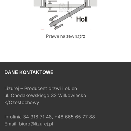
Prawe na zewnątrz
DANE KONTAKTOWE
Lizurej – Producent drzwi i okien
ul. Chodakowskiego 32 Wilkowiecko
k/Częstochowy
Infolinia
34 318 71 48,
+48 665 65 77 88
Email:
biuro@lizurej.pl