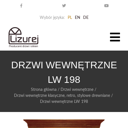
Wybór języka:
PL
EN
DE
DRZWI WEWNĘTRZNE
LW 198
Strona główna
/
Drzwi wewnętrzne
/
Drzwi wewnętrzne klasyczne, retro, stylowe drewniane
/
Drzwi wewnętrzne LW 198