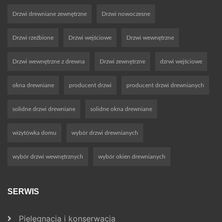
Drzwi drewniane zewnętrzne
Drzwi nowoczesne
Drzwi rzeźbione
Drzwi wejściowe
Drzwi wewnętrzne
Drzwi wewnętrzne z drewna
Drzwi zewnętrzne
dzrwi wejściowe
okna drewniane
producent drzwi
producent drzwi drewnianych
solidne drzwi drewniane
solidne okna drewniane
wizytówka domu
wybór drzwi drewnianych
wybór drzwi wewnętrznych
wybór okien drewnianych
SERWIS
Pielęgnacja i konserwacja