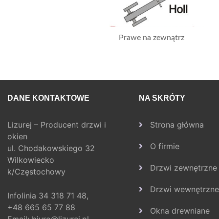
Prawe na zewnątrz
DANE KONTAKTOWE
NA SKRÓTY
Lizurej – Producent drzwi i
Strona główna
okien
O firmie
ul. Chodakowskiego 32
Wilkowiecko
Drzwi zewnętrzne
k/Częstochowy
Drzwi wewnętrzne
Infolinia
34 318 71 48,
+48 665 65 77 88
Okna drewniane
Email:
biuro@lizurej.pl