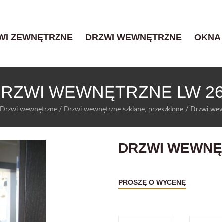
WI ZEWNĘTRZNE
DRZWI WEWNĘTRZNE
OKNA
RZWI WEWNĘTRZNE LW 2
Drzwi wewnętrzne
/
Drzwi wewnętrzne szklane, przeszklone
/
Drzwi we
DRZWI WEWNĘ
PROSZĘ O WYCENĘ