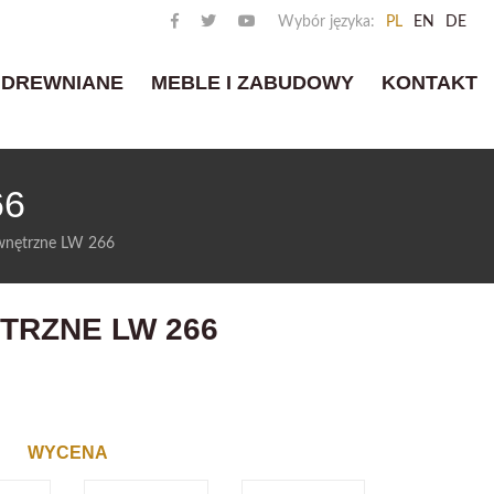
Wybór języka:
PL
EN
DE
 DREWNIANE
MEBLE I ZABUDOWY
KONTAKT
66
wnętrzne LW 266
TRZNE LW 266
WYCENA