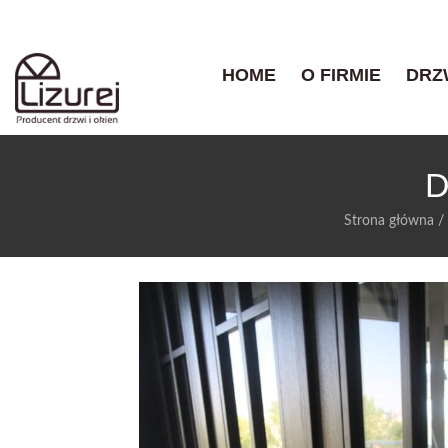
HOME
O FIRMIE
DRZ
D
Strona główna
/