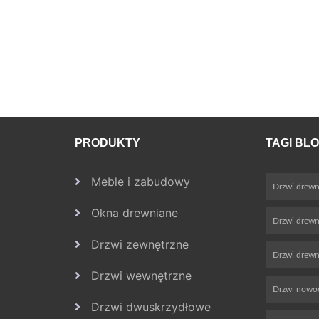
PRODUKTY
TAGI BL
Meble i zabudowy
Drzwi drewn
Okna drewniane
Drzwi drew
Drzwi zewnętrzne
Drzwi drewn
Drzwi wewnętrzne
Drzwi nowo
Drzwi dwuskrzydłowe