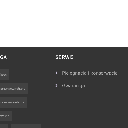
OGA
SERWIS
Pielęgnacja i konserwacja
iane
Gwarancja
niane wewnętrzne
iane zewnętrzne
czesne