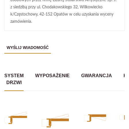
osobowych przez firmę Lizurej Stolarstwo Artystyczne Sp. J.
z siedzibą przy ul. Chodakowskiego 32, Wilkowiecko
k/Częstochowy, 42-152 Opatów w celu uzyskania wyceny
zamówienia.
SYSTEM
WYPOSAŻENIE
GWARANCJA
K
DRZWI