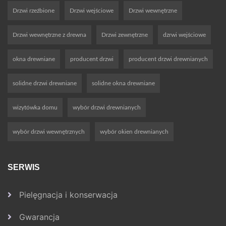
Drzwi rzeźbione
Drzwi wejściowe
Drzwi wewnętrzne
Drzwi wewnętrzne z drewna
Drzwi zewnętrzne
dzrwi wejściowe
okna drewniane
producent drzwi
producent drzwi drewnianych
solidne drzwi drewniane
solidne okna drewniane
wizytówka domu
wybór drzwi drewnianych
wybór drzwi wewnętrznych
wybór okien drewnianych
SERWIS
Pielęgnacja i konserwacja
Gwarancja