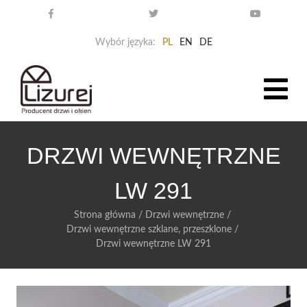
Wybór języka:
PL
EN
DE
DRZWI WEWNĘTRZNE
LW 291
Strona główna
/
Drzwi wewnętrzne
/
Drzwi wewnętrzne szklane, przeszklone
/
Drzwi wewnętrzne LW 291