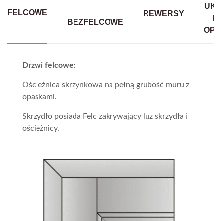
UKR
FELCOWE
REWERSY
B
BEZFELCOWE
OPA
Drzwi felcowe:
Ościeżnica skrzynkowa na pełną grubość muru z
opaskami.
Skrzydło posiada Felc zakrywający luz skrzydła i
ościeżnicy.