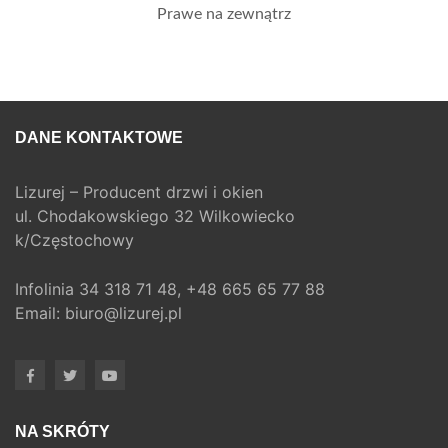
Prawe na zewnątrz
DANE KONTAKTOWE
Lizurej – Producent drzwi i okien
ul. Chodakowskiego 32 Wilkowiecko
k/Częstochowy
Infolinia
34 318 71 48,
+48 665 65 77 88
Email:
biuro@lizurej.pl
NA SKRÓTY