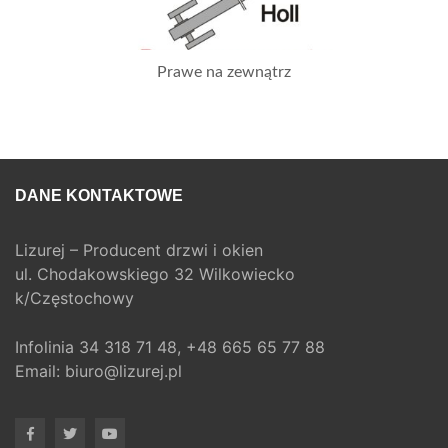
Prawe na zewnątrz
DANE KONTAKTOWE
Lizurej – Producent drzwi i okien
ul. Chodakowskiego 32 Wilkowiecko
k/Częstochowy
Infolinia
34 318 71 48,
+48 665 65 77 88
Email:
biuro@lizurej.pl