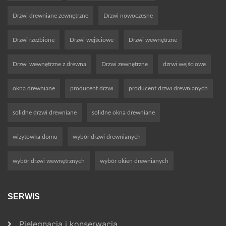
Drzwi drewniane zewnętrzne
Drzwi nowoczesne
Drzwi rzeźbione
Drzwi wejściowe
Drzwi wewnętrzne
Drzwi wewnętrzne z drewna
Drzwi zewnętrzne
dzrwi wejściowe
okna drewniane
producent drzwi
producent drzwi drewnianych
solidne drzwi drewniane
solidne okna drewniane
wizytówka domu
wybór drzwi drewnianych
wybór drzwi wewnętrznych
wybór okien drewnianych
SERWIS
Pielęgnacja i konserwacja