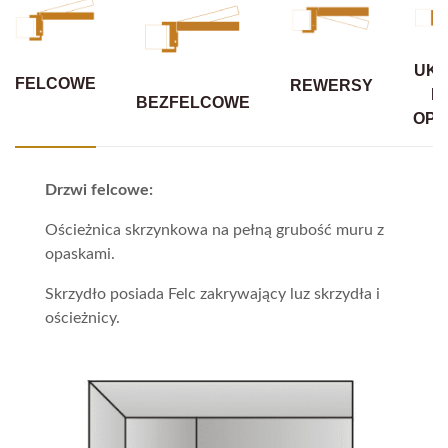
UKR
FELCOWE
REWERSY
B
BEZFELCOWE
OPA
Drzwi felcowe:
Ościeżnica skrzynkowa na pełną grubość muru z
opaskami.
Skrzydło posiada Felc zakrywający luz skrzydła i
ościeżnicy.