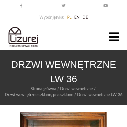
Wybór języka:
PL
EN
DE
DRZWI WEWNĘTRZNE
LW 36
Strona główna
/
Drzwi wewnętrzne
/
Drzwi wewnętrzne szklane, przeszklone
/
Drzwi wewnętrzne LW 36