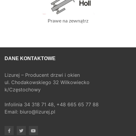
Prawe na zewnątrz
DANE KONTAKTOWE
Lizurej – Producent drzwi i okien
ul. Chodakowskiego 32 Wilkowiecko
k/Częstochowy
Infolinia
34 318 71 48,
+48 665 65 77 88
Email:
biuro@lizurej.pl