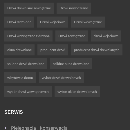
Drzwi drewniane zewnętrzne
Drzwi nowoczesne
Drzwi rzeźbione
Drzwi wejściowe
Drzwi wewnętrzne
Drzwi wewnętrzne z drewna
Drzwi zewnętrzne
dzrwi wejściowe
okna drewniane
producent drzwi
producent drzwi drewnianych
solidne drzwi drewniane
solidne okna drewniane
wizytówka domu
wybór drzwi drewnianych
wybór drzwi wewnętrznych
wybór okien drewnianych
SERWIS
Pielęgnacja i konserwacja