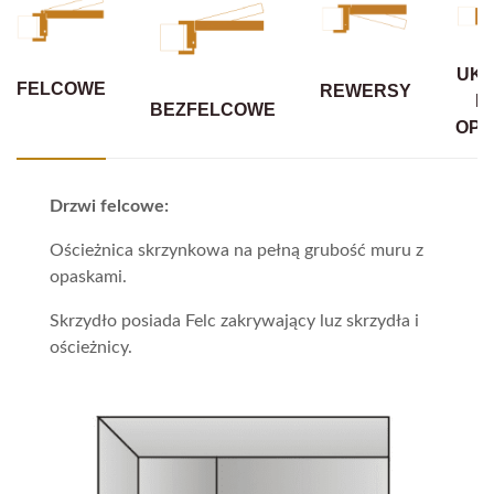
UKR
FELCOWE
REWERSY
B
BEZFELCOWE
OPA
Drzwi felcowe:
Ościeżnica skrzynkowa na pełną grubość muru z
opaskami.
Skrzydło posiada Felc zakrywający luz skrzydła i
ościeżnicy.