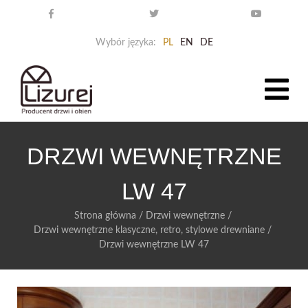
Wybór języka:
PL
EN
DE
DRZWI WEWNĘTRZNE
LW 47
Strona główna
/
Drzwi wewnętrzne
/
Drzwi wewnętrzne klasyczne, retro, stylowe drewniane
/
Drzwi wewnętrzne LW 47