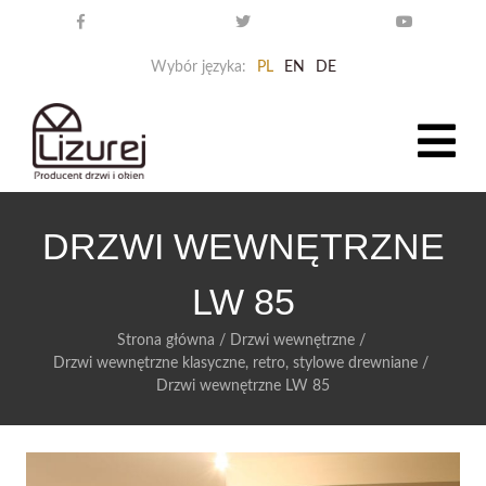
Wybór języka:
PL
EN
DE
DRZWI WEWNĘTRZNE
LW 85
Strona główna
/
Drzwi wewnętrzne
/
Drzwi wewnętrzne klasyczne, retro, stylowe drewniane
/
Drzwi wewnętrzne LW 85