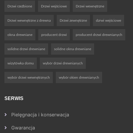
Drzwi rzeźbione
Drzwi wejściowe
Drzwi wewnętrzne
Drzwi wewnętrzne z drewna
Drzwi zewnętrzne
dzrwi wejściowe
okna drewniane
producent drzwi
producent drzwi drewnianych
solidne drzwi drewniane
solidne okna drewniane
wizytówka domu
wybór drzwi drewnianych
wybór drzwi wewnętrznych
wybór okien drewnianych
SERWIS
Pielęgnacja i konserwacja
Gwarancja