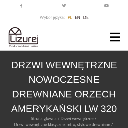
Wybór języka:
PL
EN
DE
DRZWI WEWNĘTRZNE
NOWOCZESNE
DREWNIANE ORZECH
AMERYKAŃSKI LW 320
Strona główna
/
Drzwi wewnętrzne
/
Drzwi wewnętrzne klasyczne, retro, stylowe drewniane
/