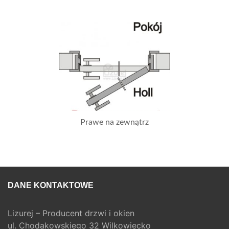
Prawe na zewnątrz
DANE KONTAKTOWE
Lizurej – Producent drzwi i okien
ul. Chodakowskiego 32 Wilkowiecko