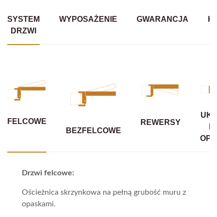
SYSTEM
WYPOSAŻENIE
GWARANCJA
K
DRZWI
UKR
FELCOWE
REWERSY
B
BEZFELCOWE
OPA
Drzwi felcowe:
Ościeżnica skrzynkowa na pełną grubość muru z
opaskami.