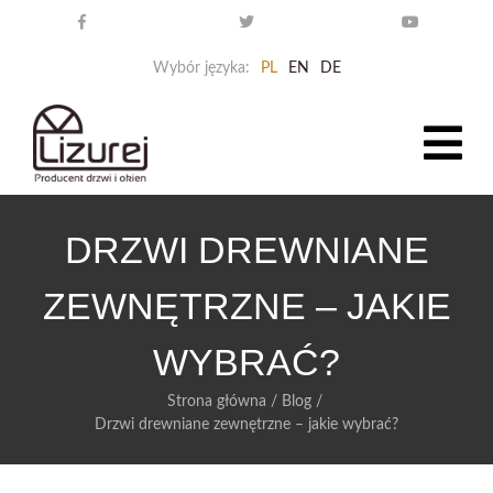
Wybór języka:
PL
EN
DE
DRZWI DREWNIANE
ZEWNĘTRZNE – JAKIE
WYBRAĆ?
Strona główna
/
Blog
/
Drzwi drewniane zewnętrzne – jakie wybrać?