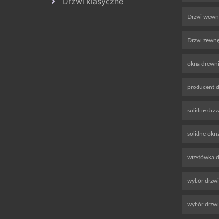
Drzwi klasyczne
Drzwi wewnę
Drzwi zewnę
okna drewn
producent d
solidne drz
solidne okn
wizytówka 
wybór drzwi
wybór drzw