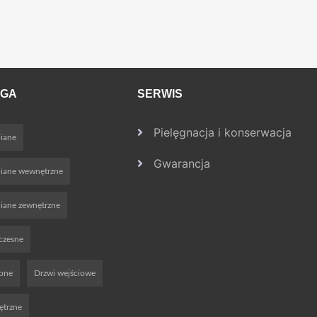
OGA
SERWIS
Pielęgnacja i konserwacja
iane
Gwarancja
niane wewnętrzne
iane zewnętrzne
czesne
ione
Drzwi wejściowe
ętrzne