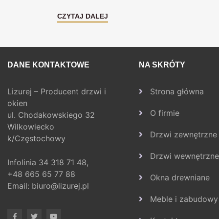
CZYTAJ DALEJ
DANE KONTAKTOWE
NA SKRÓTY
Lizurej – Producent drzwi i
Strona główna
okien
O firmie
ul. Chodakowskiego 32
Wilkowiecko
Drzwi zewnętrzne
k/Częstochowy
Drzwi wewnętrzne
Infolinia
34 318 71 48,
+48 665 65 77 88
Okna drewniane
Email:
biuro@lizurej.pl
Meble i zabudowy