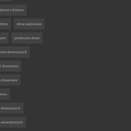
trzne z drewna
trzne
dzrwi wejściowe
iane
producent drzwi
rzwi drewnianych
wi drewniane
a drewniane
domu
 drewnianych
i wewnętrznych