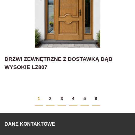
DRZWI ZEWNĘTRZNE Z DOSTAWKĄ DĄB
WYSOKIE LZ807
1
2
3
4
5
6
DANE KONTAKTOWE