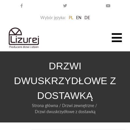
Wybór języka:
PL
EN
DE
DRZWI
DWUSKRZYDŁOWE Z
DOSTAWKĄ
Strona główna
/
Drzwi zewnętrzne
/
Drzwi dwuskrzydłowe z dostawką