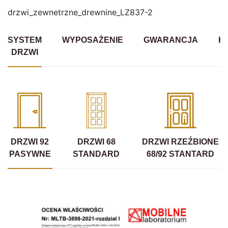
drzwi_zewnetrzne_drewnine_LZ837-2
SYSTEM
WYPOSAŻENIE
GWARANCJA
K
DRZWI
DRZWI 92
DRZWI 68
DRZWI RZEŹBIONE
PASYWNE
STANDARD
68/92 STANTARD