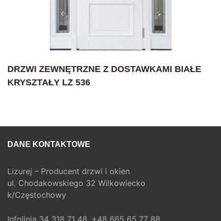
DRZWI ZEWNĘTRZNE Z DOSTAWKAMI BIAŁE
KRYSZTAŁY LZ 536
DANE KONTAKTOWE
Lizurej – Producent drzwi i okien
ul. Chodakowskiego 32 Wilkowiecko
k/Częstochowy
Infolinia
34 318 71 48,
+48 665 65 77 88