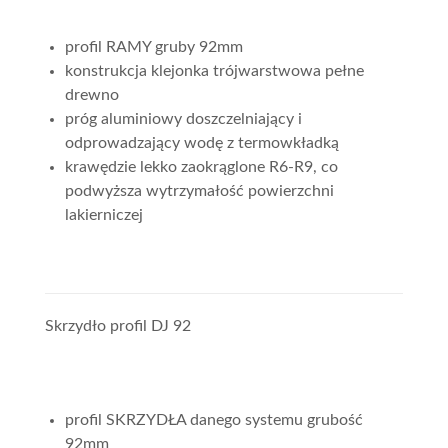
profil RAMY gruby 92mm
konstrukcja klejonka trójwarstwowa pełne
drewno
próg aluminiowy doszczelniający i
odprowadzający wodę z termowkładką
krawędzie lekko zaokrąglone R6-R9, co
podwyższa wytrzymałość powierzchni
lakierniczej
Skrzydło profil DJ 92
profil SKRZYDŁA danego systemu grubość
92mm