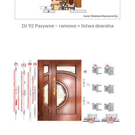
DJ 92 Pasywne – ramowe + listwa dowolna