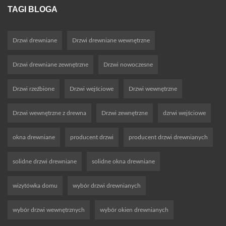
TAGI BLOGA
Drzwi drewniane
Drzwi drewniane wewnętrzne
Drzwi drewniane zewnętrzne
Drzwi nowoczesne
Drzwi rzeźbione
Drzwi wejściowe
Drzwi wewnętrzne
Drzwi wewnętrzne z drewna
Drzwi zewnętrzne
dzrwi wejściowe
okna drewniane
producent drzwi
producent drzwi drewnianych
solidne drzwi drewniane
solidne okna drewniane
wizytówka domu
wybór drzwi drewnianych
wybór drzwi wewnętrznych
wybór okien drewnianych