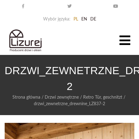
Wybór języka:
PL
EN
DE
DRZWI_ZEWNETRZNE_DR
2
Strona główna
/
Drzwi zewnętrzne
/
Retro Tür, geschnitzt
/
drzwi_zewnetrzne_drewnine_LZ837-2