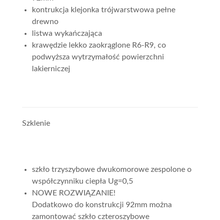
kontrukcja klejonka trójwarstwowa pełne
drewno
listwa wykańczająca
krawędzie lekko zaokrąglone R6-R9, co
podwyższa wytrzymałość powierzchni
lakierniczej
Szklenie
szkło trzyszybowe dwukomorowe zespolone o
współczynniku ciepła Ug=0,5
NOWE ROZWIĄZANIE!
Dodatkowo do konstrukcji 92mm można
zamontować szkło czteroszybowe