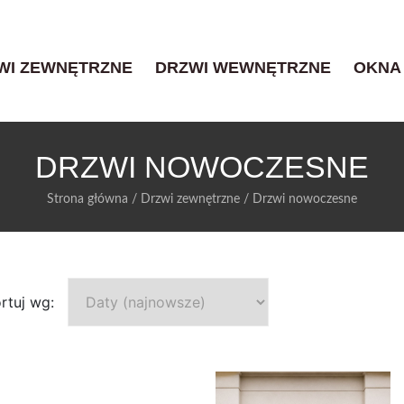
WI ZEWNĘTRZNE
DRZWI WEWNĘTRZNE
OKNA
DRZWI NOWOCZESNE
Strona główna
/
Drzwi zewnętrzne
/
Drzwi nowoczesne
rtuj wg: