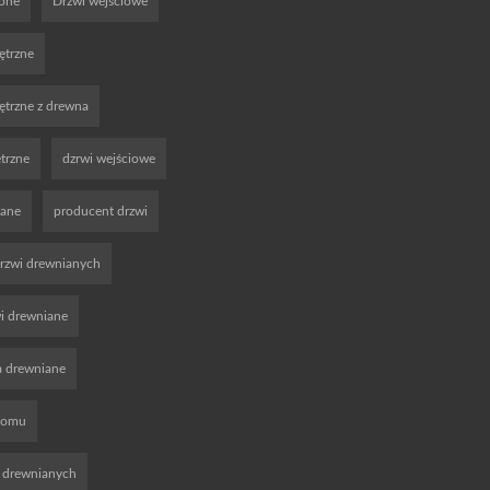
ione
Drzwi wejściowe
ętrzne
trzne z drewna
trzne
dzrwi wejściowe
iane
producent drzwi
rzwi drewnianych
wi drewniane
a drewniane
domu
 drewnianych