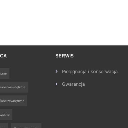
OGA
SERWIS
Pielęgnacja i konserwacja
iane
Gwarancja
niane wewnętrzne
iane zewnętrzne
czesne