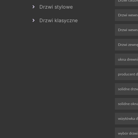
Drzwi rzeźb
Drzwi stylowe
Drzwi wewn
Drzwi klasyczne
Drzwi wewnę
Drzwi zewnę
okna drewn
producent d
solidne drz
solidne okn
wizytówka 
wybór drzwi