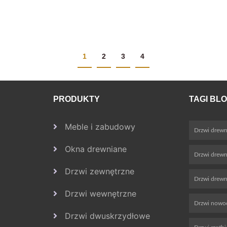
1
2
3
4
PRODUKTY
TAGI BL
Meble i zabudowy
Drzwi drewn
Okna drewniane
Drzwi drew
Drzwi zewnętrzne
Drzwi drewn
Drzwi wewnętrzne
Drzwi nowo
Drzwi dwuskrzydłowe