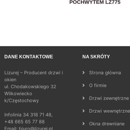
POCHWYTEM LZ775
DANE KONTAKTOWE
NA SKRÓTY
Lizurej – Producent drzwi i
Strona główna
okien
O firmie
ul. Chodakowskiego 32
Wilkowiecko
Drzwi zewnętrzne
k/Częstochowy
Drzwi wewnętrzne
Infolinia
34 318 71 48,
+48 665 65 77 88
Okna drewniane
Email:
biuro@lizurej.pl