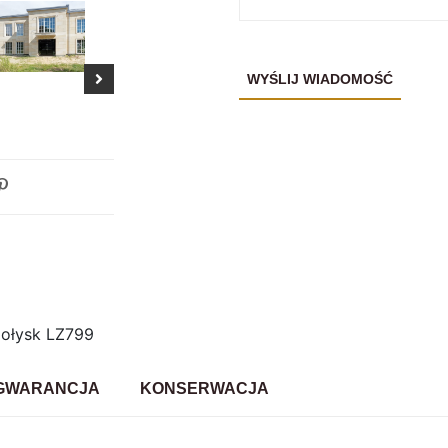
połysk LZ799
GWARANCJA
KONSERWACJA