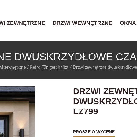
WI ZEWNĘTRZNE
DRZWI WEWNĘTRZNE
OKNA
NE DWUSKRZYDŁOWE CZAR
wi zewnętrzne
/
Retro Tür, geschnitzt
/
Drzwi zewnętrzne dwuskrzydłowe
DRZWI ZEWNĘ
DWUSKRZYDŁO
LZ799
PROSZĘ O WYCENĘ