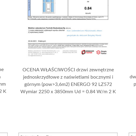
ne
OCENA WŁAŚCIWOŚCI drzwi zewnętrzne
m
dw
jednoskrzydłowe z naświetlami bocznymi i
 mm
górnym (pow>3,6m2) ENERGO 92 LZ572
2 K
Wymiar 2250 x 3850mm Ud = 0.84 W/m 2 K