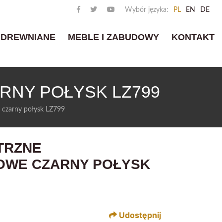
Wybór języka:
PL
EN
DE
 DREWNIANE
MEBLE I ZABUDOWY
KONTAKT
NY POŁYSK LZ799
 czarny połysk LZ799
TRZNE
WE CZARNY POŁYSK
Udostępnij