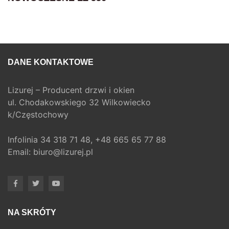
DANE KONTAKTOWE
Lizurej – Producent drzwi i okien
ul. Chodakowskiego 32 Wilkowiecko
k/Częstochowy
Infolinia
34 318 71 48,
+48 665 65 77 88
Email:
biuro@lizurej.pl
NA SKRÓTY