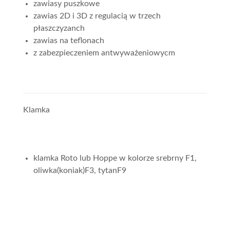
zawiasy puszkowe
zawias 2D i 3D z regulacią w trzech
płaszczyzanch
zawias na teflonach
z zabezpieczeniem antwyważeniowycm
Klamka
klamka Roto lub Hoppe w kolorze srebrny F1,
oliwka(koniak)F3, tytanF9