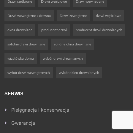
Drzwi rzeźbione
Drzwi wejściowe
Drzwi wewnętrzne
Drzwi wewnętrzne z drewna
Drzwi zewnętrzne
dzrwi wejściowe
okna drewniane
producent drzwi
producent drzwi drewnianych
solidne drzwi drewniane
solidne okna drewniane
wizytówka domu
wybór drzwi drewnianych
wybór drzwi wewnętrznych
wybór okien drewnianych
SERWIS
Pielęgnacja i konserwacja
Gwarancja