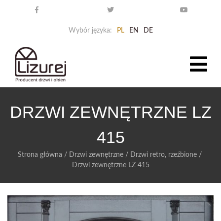
Wybór języka:
PL
EN
DE
DRZWI ZEWNĘTRZNE LZ
415
Strona główna
/
Drzwi zewnętrzne
/
Drzwi retro, rzeźbione
/
Drzwi zewnętrzne LZ 415