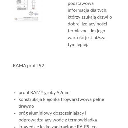
podstawowa
informacja dla tych,
którzy szukają drzwi o
dobrej izolacyjności
termicznej. Im jego
wartość jest niższa,
tym lepiej.
RAMA profil 92
profil RAMY gruby 92mm
konstrukcja klejonka trójwarstwowa pełne
drewno
próg aluminiowy doszczelniający i
odprowadzający wodę z termowkładką
krawędzie lekko zaokrąglone R6-R9, co