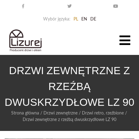
Wybór języka:
PL
EN
DE
DRZWI ZEWNĘTRZNE Z
RZEŹBĄ
DWUSKRZYDŁOWE LZ 90
Strona główna
/
Drzwi zewnętrzne
/
Drzwi retro, rzeźbione
/
Drzwi zewnętrzne z rzeźbą dwuskrzydłowe LZ 90