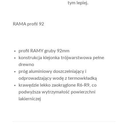
tym lepiej.
RAMA profil 92
profil RAMY gruby 92mm
konstrukcja klejonka trójwarstwowa pełne
drewno
próg aluminiowy doszczelniający i
odprowadzający wodę z termowkładką
krawędzie lekko zaokrąglone R6-R9, co
podwyższa wytrzymałość powierzchni
lakierniczej