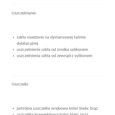
Uszczelnianie
szkło osadzone na dystansowej taśmie
dylatacyjnej
uszczelnienie szkła od środka sylikonem
uszczelnienia szkła od zewnątrz sylikonem
Uszczelki
potrójna uszczelka wrębowa kolor biała, brąz
uszczelka krawędziowa kolor biały, brąz