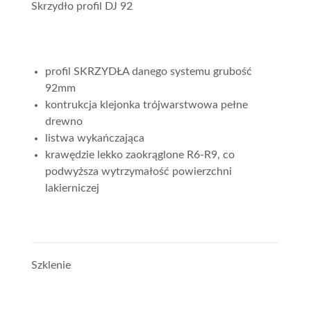
Skrzydło profil DJ 92
profil SKRZYDŁA danego systemu grubość
92mm
kontrukcja klejonka trójwarstwowa pełne
drewno
listwa wykańczająca
krawędzie lekko zaokrąglone R6-R9, co
podwyższa wytrzymałość powierzchni
lakierniczej
Szklenie