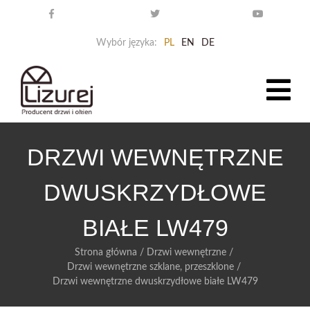
Wybór języka:
PL
EN
DE
DRZWI WEWNĘTRZNE
DWUSKRZYDŁOWE
BIAŁE LW479
Strona główna
/
Drzwi wewnętrzne
/
Drzwi wewnętrzne szklane, przeszklone
/
Drzwi wewnętrzne dwuskrzydłowe białe LW479