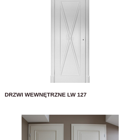
DRZWI WEWNĘTRZNE LW 127