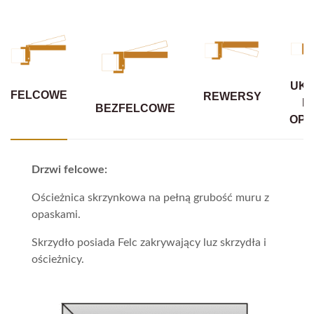
UKR
FELCOWE
REWERSY
B
BEZFELCOWE
OPA
Drzwi felcowe:
Ościeżnica skrzynkowa na pełną grubość muru z
opaskami.
Skrzydło posiada Felc zakrywający luz skrzydła i
ościeżnicy.