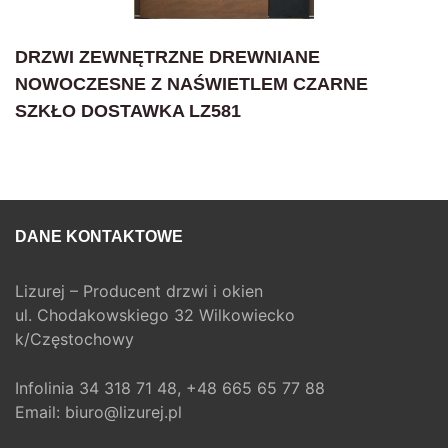
DRZWI ZEWNĘTRZNE DREWNIANE
NOWOCZESNE Z NAŚWIETLEM CZARNE
SZKŁO DOSTAWKA LZ581
DANE KONTAKTOWE
Lizurej – Producent drzwi i okien
ul. Chodakowskiego 32 Wilkowiecko
k/Częstochowy
Infolinia
34 318 71 48,
+48 665 65 77 88
Email:
biuro@lizurej.pl