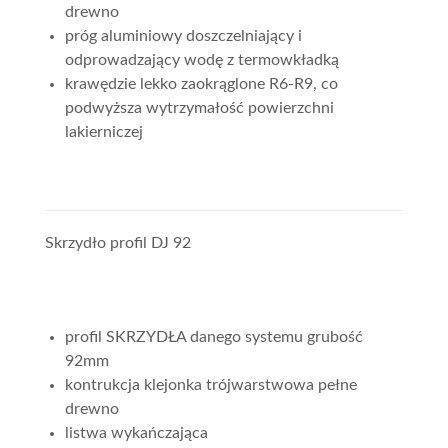
drewno
próg aluminiowy doszczelniający i
odprowadzający wodę z termowkładką
krawędzie lekko zaokrąglone R6-R9, co
podwyższa wytrzymałość powierzchni
lakierniczej
Skrzydło profil DJ 92
profil SKRZYDŁA danego systemu grubość
92mm
kontrukcja klejonka trójwarstwowa pełne
drewno
listwa wykańczająca