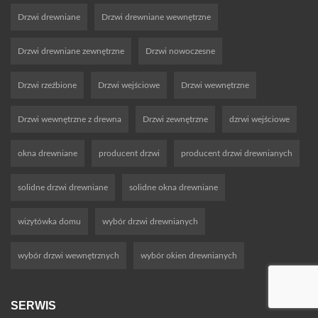
Drzwi drewniane
Drzwi drewniane wewnętrzne
Drzwi drewniane zewnętrzne
Drzwi nowoczesne
Drzwi rzeźbione
Drzwi wejściowe
Drzwi wewnętrzne
Drzwi wewnętrzne z drewna
Drzwi zewnętrzne
dzrwi wejściowe
okna drewniane
producent drzwi
producent drzwi drewnianych
solidne drzwi drewniane
solidne okna drewniane
wizytówka domu
wybór drzwi drewnianych
wybór drzwi wewnętrznych
wybór okien drewnianych
SERWIS