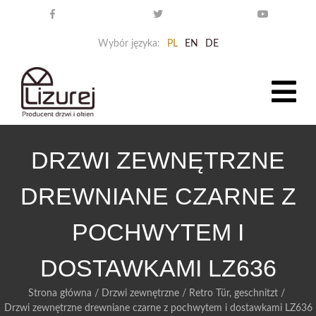
Wybór języka:
PL
EN
DE
DRZWI ZEWNĘTRZNE
DREWNIANE CZARNE Z
POCHWYTEM I
DOSTAWKAMI LZ636
Strona główna
/
Drzwi zewnętrzne
/
Retro Tür, geschnitzt
/
Drzwi zewnętrzne drewniane czarne z pochwytem i dostawkami LZ636