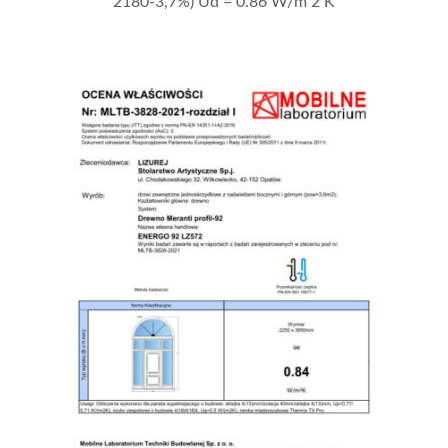
2180-3,7%) Ud = 0.86 W/m 2 K