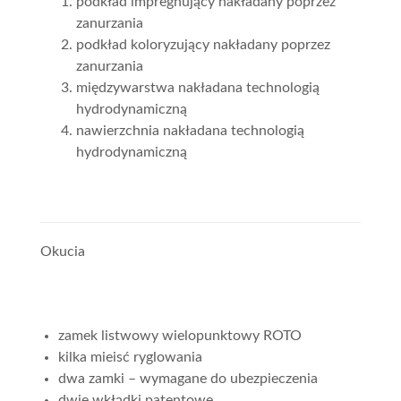
podkład impregnujący nakładany poprzez
zanurzania
podkład koloryzujący nakładany poprzez
zanurzania
międzywarstwa nakładana technologią
hydrodynamiczną
nawierzchnia nakładana technologią
hydrodynamiczną
Okucia
zamek listwowy wielopunktowy ROTO
kilka mieisć ryglowania
dwa zamki – wymagane do ubezpieczenia
dwie wkłądki patentowe