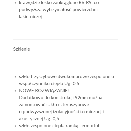
krawędzie lekko zaokrąglone R6-R9, co
podwyższa wytrzymałość powierzchni
lakierniczej
Szklenie
szkło trzyszybowe dwukomorowe zespolone o
współczynniku ciepła Ug=0,5
NOWE ROZWIĄZANIE!
Dodatkowo do konstrukcji 92mm można
zamontować szkło czteroszybowe
o podwyższonej izolacyjności termicznej i
akustycznej Ug=0,5
szkło zespolone ciepłą ramką Termix lub