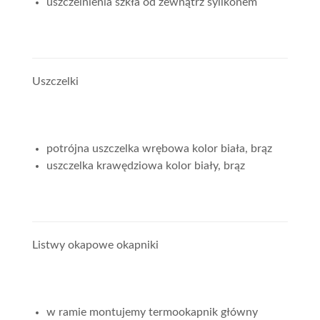
uszczelnienia szkła od zewnątrz sylikonem
Uszczelki
potrójna uszczelka wrębowa kolor biała, brąz
uszczelka krawędziowa kolor biały, brąz
Listwy okapowe okapniki
w ramie montujemy termookapnik główny