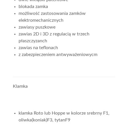
blokada zamka
możliwość zastosowania zamków
elektromechanicznych
zawiasy puszkowe
zawias 2D i 3D z regulacią w trzech
płaszczyzanch
zawias na teflonach
z zabezpieczeniem antwyważeniowycm
Klamka
klamka Roto lub Hoppe w kolorze srebrny F1,
oliwka(koniak)F3, tytanF9