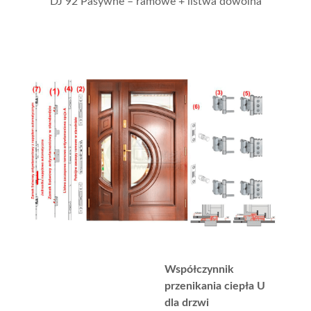
DJ 92 Pasywne – ramowe + listwa dowolna
Współczynnik
przenikania ciepła U
dla drzwi